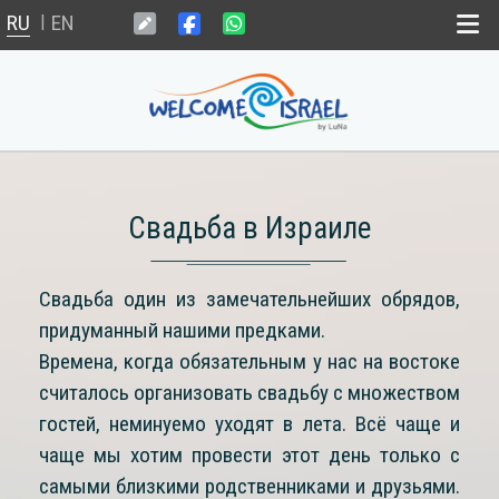
RU
EN
|
Главная
Мёртвое Море
Свадьба в Израиле
Свадьба в Израиле
Свадьба один из замечательнейших обрядов,
Weekend il
придуманный нашими предками.
Времена, когда обязательным у нас на востоке
Новости
считалось организовать свадьбу с множеством
гостей, неминуемо уходят в лета. Всё чаще и
чаще мы хотим провести этот день только с
самыми близкими родственниками и друзьями.