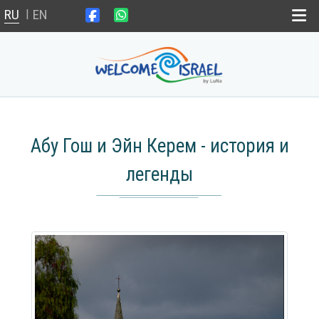
RU
EN
|
Главная
Мёртвое Море
Абу Гош и Эйн Керем - история и
Свадьба в Израиле
легенды
Weekend il
Новости